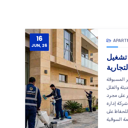
16
APART
JUN, 26
 تشغيل
تجارية
ر المسبوقة
ثة والفلل
صر على مجرد
شركة إدارة
للحفاظ على