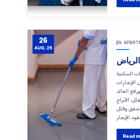
26
APART
AUG, 25
الرياض
ات السكنية
 الإيجارات
رفع العائد
لل، الأبراج
ة شقق وفلل
Read 