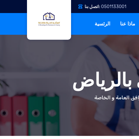
0501133001
اتصل بنا:
ماذا عنا
الرئسية
 بالرياض
رافق العامة و الخاصة