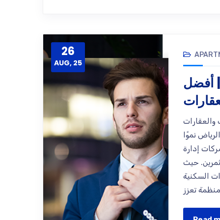
26
APART
AUG, 25
| أفضل
عقارات
 والعقارات
رياض نموًا
شركات إدارة
ثمرين. حيث
ت السكنية
Read 